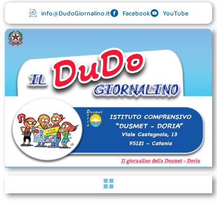
Vai
info@DudoGiornalino.it
Facebook
YouTube
al
contenuto
Menu