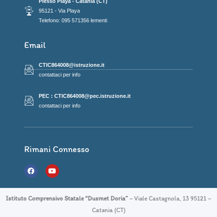
Plesso Playa - Catania (CT)
95121 - Via Playa
Telefono: 095 571356 lementi
Email
CTIC864008@istruzione.it
contattaci per info
PEC : CTIC864008@pec.istruzione.it
contattaci per info
Rimani Connesso
F
Y
a
o
c
u
e
t
b
u
Istituto Comprensivo Statale “Dusmet Doria”
– Viale Castagnola, 13 95121 –
o
b
o
e
Catania (CT)
k