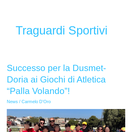
Traguardi Sportivi
Successo per la Dusmet-
Successo
per
Doria ai Giochi di Atletica
la
“Palla Volando”!
Dusmet-
Doria
News
/
Carmelo D'Oro
ai
Giochi
di
Atletica