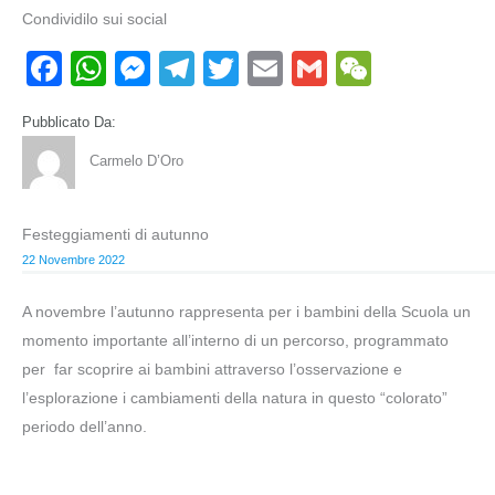
Condividilo sui social
F
W
M
T
T
E
G
W
a
h
e
el
wi
m
m
e
Pubblicato Da:
c
at
ss
e
tt
ail
ail
C
Carmelo D’Oro
e
s
e
gr
er
h
b
A
n
a
at
Festeggiamenti di autunno
o
p
g
m
22 Novembre 2022
o
p
er
k
A novembre l’autunno rappresenta per i bambini della Scuola un
momento importante all’interno di un percorso, programmato
per far scoprire ai bambini attraverso l’osservazione e
l’esplorazione i cambiamenti della natura in questo “colorato”
periodo dell’anno.