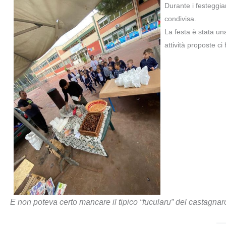
Durante i festeggia
condivisa.
La festa è stata una
attività proposte ci
E non poteva certo mancare il tipico “fucularu” del castagnar